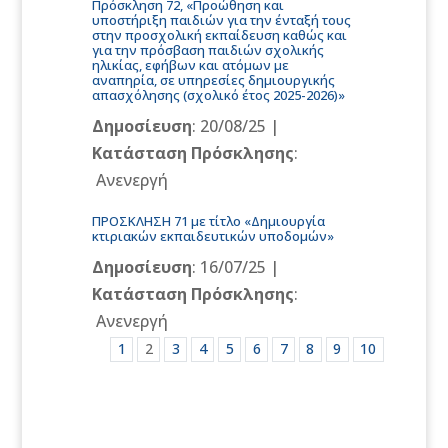
Πρόσκληση 72, «Προώθηση και
υποστήριξη παιδιών για την ένταξή τους
στην προσχολική εκπαίδευση καθώς και
για την πρόσβαση παιδιών σχολικής
ηλικίας, εφήβων και ατόμων με
αναπηρία, σε υπηρεσίες δημιουργικής
απασχόλησης (σχολικό έτος 2025-2026)»
Δημοσίευση
: 20/08/25 |
Κατάσταση Πρόσκλησης
:
Ανενεργή
ΠΡΟΣΚΛΗΣΗ 71 με τίτλο «Δημιουργία
κτιριακών εκπαιδευτικών υποδομών»
Δημοσίευση
: 16/07/25 |
Κατάσταση Πρόσκλησης
:
Ανενεργή
1
2
3
4
5
6
7
8
9
10