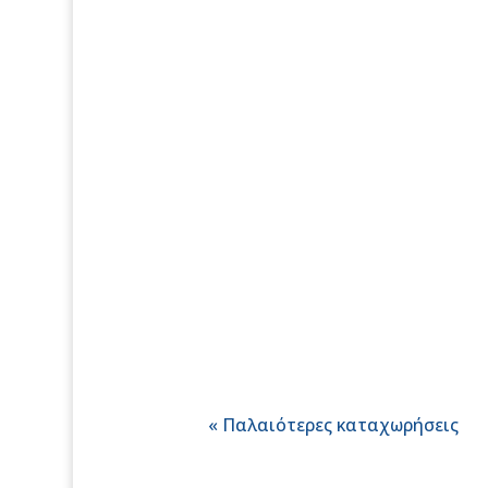
απασχόλησης στη Θεσσαλία (σχ
Ένταξη της Πράξης «ΑΝΑΠΤΥ
με Κωδικό ΟΠΣ 6051705 στο Π
« Παλαιότερες καταχωρήσεις