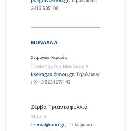
poligrav@mou.gr
,
Τηλέφωνο :
2413 505106
ΜΟΝΑΔΑ Α
Σειραγάκη Κερασία
Προϊσταμένη Μονάδας Α
kseiragaki@mou.gr
,
Τηλέφωνο
: 2413 505107/143
Ζέρβα Τριανταφυλλιά
Μον. Α
tzerva@mou.gr
,
Τηλέφωνο :