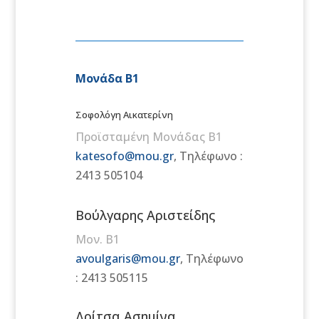
Μονάδα Β1
Σοφολόγη Αικατερίνη
Προϊσταμένη Μονάδας Β1
katesofo@mou.gr
,
Τηλέφωνο :
2413 505104
Βούλγαρης Αριστείδης
Μον. Β1
avoulgaris@mou.gr
,
Τηλέφωνο
: 2413 505115
Δρίτσα Ασημίνα