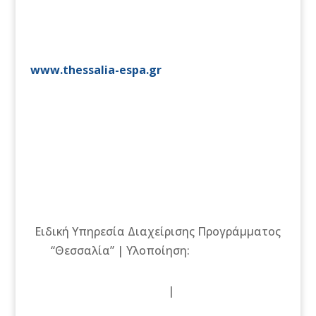
www.thessalia-espa.gr
Ειδική Υπηρεσία Διαχείρισης Προγράμματος
“Θεσσαλία” | Υλοποίηση:
Bee Group AE
Πολιτική Προστασίας
|
Πολιτική cookies