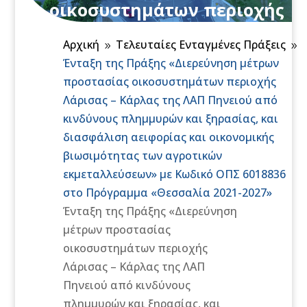
οικοσυστημάτων περιοχής
Λάρισας – Κάρλας της ΛΑΠ
Αρχική
Τελευταίες Ενταγμένες Πράξεις
Πηνειού από κινδύνους
9
9
Ένταξη της Πράξης «Διερεύνηση μέτρων
πλημμυρών και ξηρασίας,
προστασίας οικοσυστημάτων περιοχής
και διασφάλιση αειφορίας
Λάρισας – Κάρλας της ΛΑΠ Πηνειού από
και οικονομικής
κινδύνους πλημμυρών και ξηρασίας, και
βιωσιμότητας των
διασφάλιση αειφορίας και οικονομικής
αγροτικών
βιωσιμότητας των αγροτικών
εκμεταλλεύσεων» με
εκμεταλλεύσεων» με Κωδικό ΟΠΣ 6018836
Κωδικό ΟΠΣ 6018836 στο
στο Πρόγραμμα «Θεσσαλία 2021-2027»
Πρόγραμμα «Θεσσαλία
Ένταξη της Πράξης «Διερεύνηση
μέτρων προστασίας
2021-2027»
οικοσυστημάτων περιοχής
Λάρισας – Κάρλας της ΛΑΠ
Πηνειού από κινδύνους
πλημμυρών και ξηρασίας, και